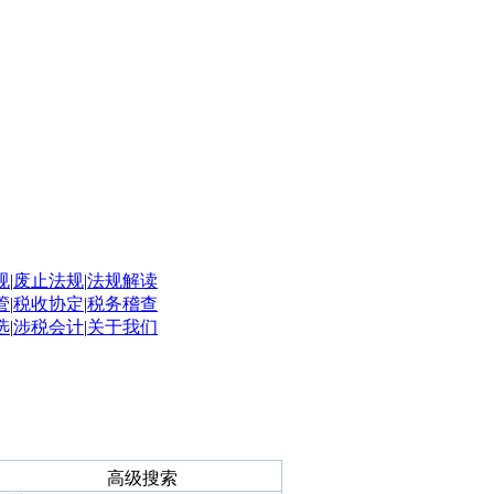
规
|
废止法规
|
法规解读
管
|
税收协定
|
税务稽查
选
|
涉税会计
|
关于我们
高级搜索