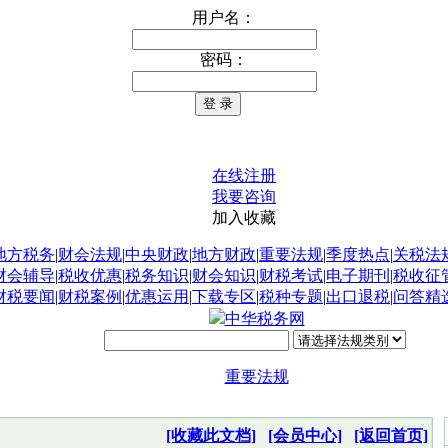
用户名：
密码：
在线注册
我要咨询
加入收藏
地方税务
|
财会法规
|
中央财政
|
地方财政
|
重要法规
|
季度热点
|
关税法
财会辅导
|
税收优惠
|
税务知识
|
财会知识
|
财税考试
|
电子期刊
|
税收征
财税要闻
|
财税案例
|
优惠运用
|
下载专区
|
税种专题
|
出口退税
|
问答精
中华税务网
重要法规
[收藏此文档]
[会员中心]
[返回首页]