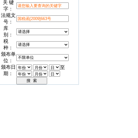
关 键
字：
法规文
号：
库
别：
税
种：
颁布单
位：
颁布日
至
期：