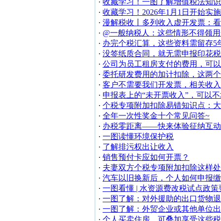
·
收藏学习！一图了解增值税法知识
·
收藏学习！2026年1月1日开始实
·
漫解税收丨多列收入虚开发票：看似
·
@一般纳税人：这些情形不得领用
·
办完个税汇算，这些资料需留存5
·
没签纸质合同，就无需申报印花税
·
公司为员工租房支付的费用，可
·
委托研发费用的加计扣除，这两个
·
客户不需要我们开发票，相关收入
·
申报表上的“未开票收入”，可以
·
个税专项附加扣除易错知识点：大
·
全年一次性奖金十个常见问答~
·
办税零距离——快来体验征纳互动
·
一图读懂环境保护税
·
了解排污权出让收入
·
销售预付卡应如何开票？
·
夫妻双方个税专项附加扣除这样处
·
汽车以旧换新后，个人如何申报缴
·
一图看懂 | 水资源费改税试点政策
·
一图了解：对外援助的出口货物退
·
一图了解：外贸企业或其他单位出
·
个人买卖住房，可叠加享受这些税