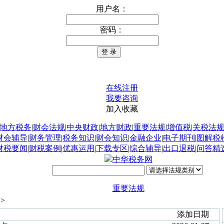
用户名：
密码：
在线注册
我要咨询
加入收藏
地方税务
|
财会法规
|
中央财政
|
地方财政
|
重要法规
|
增值税
|
关税法
财会辅导
|
财务管理
|
税务知识
|
财会知识
|
金融企业
|
电子期刊
|
图解税
财税要闻
|
财税案例
|
优惠运用
|
下载专区
|
综合辅导
|
出口退税
|
问答精
中华税务网
重要法规
 >
添加日期