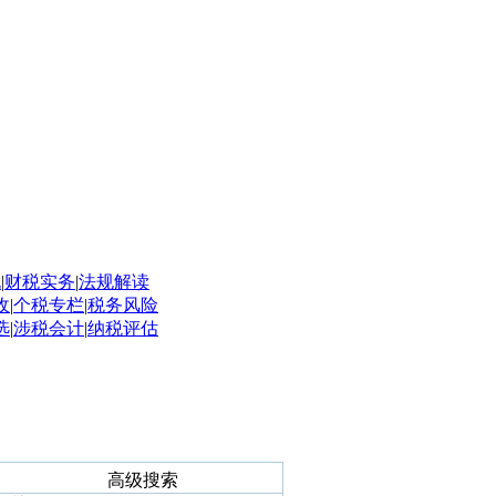
规
|
财税实务
|
法规解读
收
|
个税专栏
|
税务风险
选
|
涉税会计
|
纳税评估
高级搜索