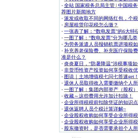
·
全站 国家税务总局主管 | 中国
荐图片新闻地方
·
派发或收取不同的网络红包，个税
·
房屋租赁印花税怎么缴？
·
一张表了解：“数电发票”的6大特
·
一图了解：“数电发票”分为哪几类
·
为劳务派遣人员报销机票进项税如
·
补充养老保险费、补充医疗保险费
准是什么？
·
炎炎夏日，“防暑降温”涉税事项
·
非货币性资产投资如何享受税收优
·
图说｜土地增值税七问七答速get
·
退休人员取得收入需要缴纳个人所
·
一图了解：集团内部资产（股权）
·
收藏～这些费用允许加计扣除！
·
企业所得税税前扣除凭证的知识点
·
退休返聘人员个税计算详解~
·
企业股权收购如何享受企业所得税
·
企业股权收购如何享受企业所得税
·
股东撤资时，是否需要承担个人所