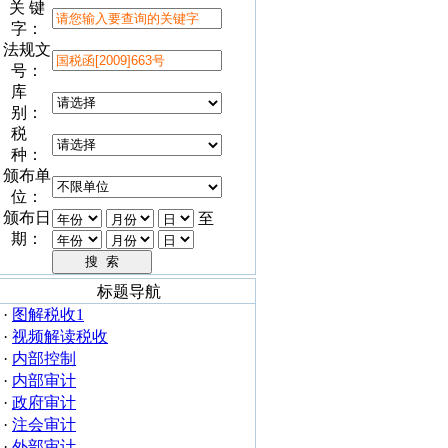
关 键
字：
法规文
号：
库
别：
税
种：
颁布单
位：
颁布日
至
期：
标题导航
·
图解税收1
·
视频解读税收
·
内部控制
·
内部审计
·
政府审计
·
注会审计
·
外部审计