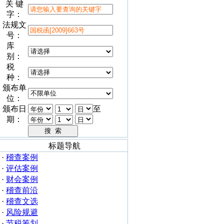
关 键
字：
法规文
号：
库
别：
税
种：
颁布单
位：
颁布日
至
期：
标题导航
·
稽查案例
·
评估案例
·
财会案例
·
稽查前沿
·
稽查文选
·
风险规避
·
节税筹划