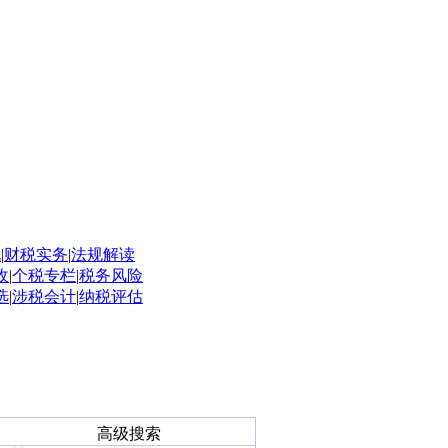
规
|
财税实务
|
法规解读
收
|
个税专栏
|
税务风险
选
|
涉税会计
|
纳税评估
高级搜索