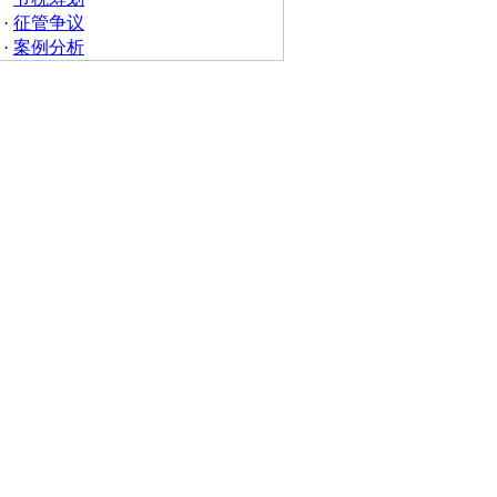
·
征管争议
·
案例分析