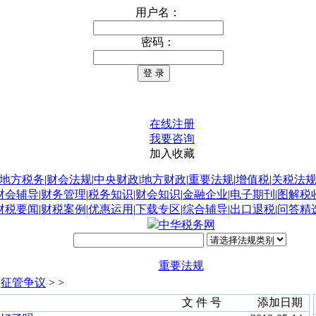
用户名：
密码：
在线注册
我要咨询
加入收藏
地方税务
|
财会法规
|
中央财政
|
地方财政
|
重要法规
|
增值税
|
关税法
财会辅导
|
财务管理
|
税务知识
|
财会知识
|
金融企业
|
电子期刊
|
图解税
财税要闻
|
财税案例
|
优惠运用
|
下载专区
|
综合辅导
|
出口退税
|
问答精
中华税务网
重要法规
>
征管争议
> >
文 件 号
添加日期