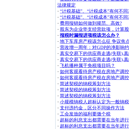
法律规定
·
“计税基础”、“计税成本”有何不同
·
“计税基础”、“计税成本”有何不同
·
费用报销如何做到规范、高效?
·
股东为企业垫支经营款项，计算股
·
报税时漏报进项税该怎么办？
·
地下车库房产税该怎么征 争议焦
·
营改增一周年：对GDP的净影响约
·
真实交易下的供应商走逃(失联),
·
真实交易下的供应商走逃(失联),
·
飞机播种属于免税项目吗？
·
如何客观看待房产税在房地产调控
·
如何客观看待房产税在房地产调控
·
简述契税的纳税筹划方法
·
简述契税的纳税筹划方法
·
简述契税的纳税筹划方法
·
小规模纳税人超标认定为一般纳
·
支付违约金，区分不同操作方法
·
工会发放的福利要缴个税
·
超标的利息支出都需要在当年进行
·
超标的利息支出都需要在当年进行