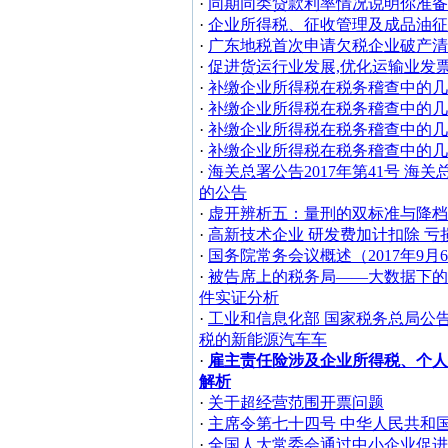
·
同期同类贷款利率情况说明你准备
·
企业所得税、征收管理及成品油征
·
广东地税首次申请欠税企业破产清
·
促进货运行业发展,优化运输业发
·
补缴企业所得税在税务稽查中的几
·
补缴企业所得税在税务稽查中的几
·
补缴企业所得税在税务稽查中的几
·
补缴企业所得税在税务稽查中的几
·
海关总署公告2017年第41号 
的公告
·
虚开辨析五：量刑的双标准与降档
·
高新技术企业 研发费加计扣除 亏
·
国务院常务会议概述（2017年9月
·
被告席上的税务局——大数据下的2
件实证分析
·
工业和信息化部 国家税务总局公告2
税的新能源汽车车
·
雇主责任险涉及企业所得税、个人
解析
·
关于超经营范围开票问题
·
主席令第七十四号 中华人民共和
·
全国人大常委会通过中小企业促进