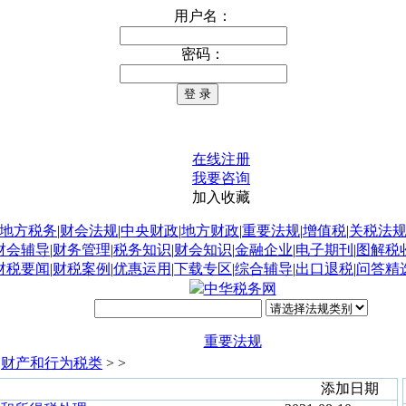
用户名：
密码：
在线注册
我要咨询
加入收藏
地方税务
|
财会法规
|
中央财政
|
地方财政
|
重要法规
|
增值税
|
关税法
财会辅导
|
财务管理
|
税务知识
|
财会知识
|
金融企业
|
电子期刊
|
图解税
财税要闻
|
财税案例
|
优惠运用
|
下载专区
|
综合辅导
|
出口退税
|
问答精
中华税务网
重要法规
>
财产和行为税类
> >
添加日期