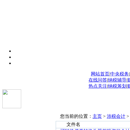
网站首页
|
中央税务
|
在线问答
|
纳税辅导
|
热点关注
|
纳税筹划
|
您当前的位置：
主页
>
涉税会计
文件名