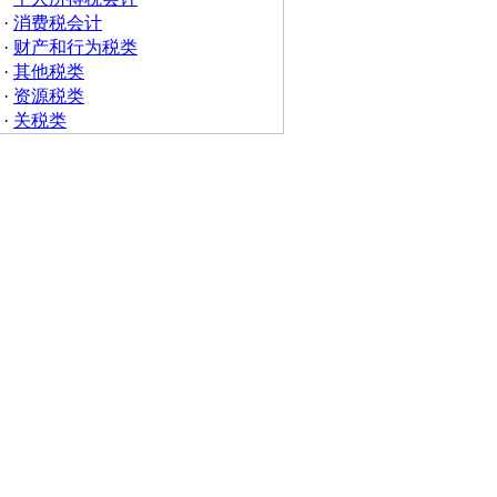
·
消费税会计
·
财产和行为税类
·
其他税类
·
资源税类
·
关税类