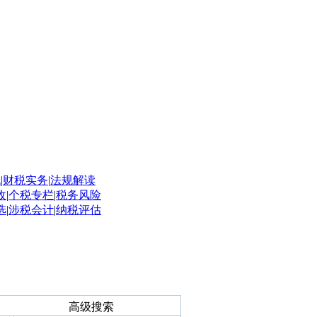
规
|
财税实务
|
法规解读
收
|
个税专栏
|
税务风险
选
|
涉税会计
|
纳税评估
高级搜索