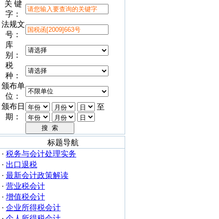
关 键
字：
法规文
号：
库
别：
税
种：
颁布单
位：
颁布日
至
期：
标题导航
·
税务与会计处理实务
·
出口退税
·
最新会计政策解读
·
营业税会计
·
增值税会计
·
企业所得税会计
·
个人所得税会计