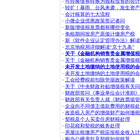
·
可转换债券转换为股权投资的会计
·
转扩！暴雨、台风来袭，发生资
·
会计核算的七大流程
·
小微企业优惠政策答记者问
·
新版增值税发票都有哪些变化
·
免租期间按房产原值计缴房产税
·
新《软件企业认定管理办法》解读
·
北京地税局详细解读“京十九条”
·
关于《金融机构销售贵金属增值
·
关于《金融机构销售贵金属增值
·
未开发土地缴纳的土地使用税的会
·
未开发土地缴纳的土地使用税的会
·
工会经费税前扣除凭据政策解读
·
关于《中央财政补贴增值税有关问
·
财政部答问《事业单位会计准则》
·
财政部有关负责人就《财政票据管
·
企业向不同债主借款费用的财税处
·
改造租入房产的增值财产如何缴税
·
契税及个人买卖住房财税处理
·
印花税和契税的账务处理
·
房屋出租缴房产税应按租金收入计
·
购办公楼房款及契税如何核算