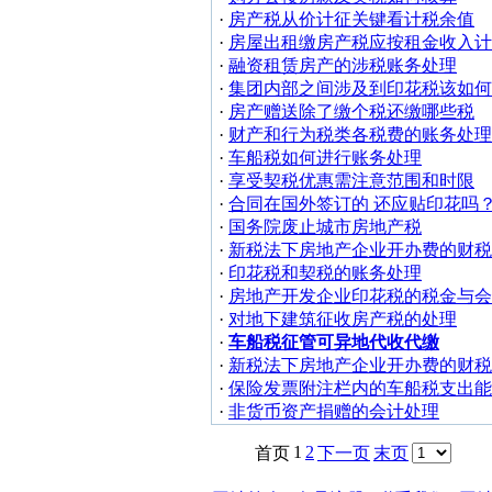
·
房产税从价计征关键看计税余值
·
房屋出租缴房产税应按租金收入计
·
融资租赁房产的涉税账务处理
·
集团内部之间涉及到印花税该如何
·
房产赠送除了缴个税还缴哪些税
·
财产和行为税类各税费的账务处理
·
车船税如何进行账务处理
·
享受契税优惠需注意范围和时限
·
合同在国外签订的 还应贴印花吗
·
国务院废止城市房地产税
·
新税法下房地产企业开办费的财税
·
印花税和契税的账务处理
·
房地产开发企业印花税的税金与会
·
对地下建筑征收房产税的处理
·
车船税征管可异地代收代缴
·
新税法下房地产企业开办费的财税
·
保险发票附注栏内的车船税支出能
·
非货币资产捐赠的会计处理
1
2
首页
下一页
末页