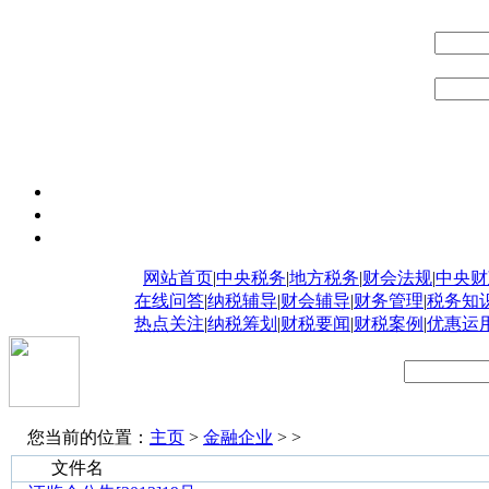
网站首页
|
中央税务
|
地方税务
|
财会法规
|
中央财
在线问答
|
纳税辅导
|
财会辅导
|
财务管理
|
税务知
热点关注
|
纳税筹划
|
财税要闻
|
财税案例
|
优惠运
您当前的位置：
主页
>
金融企业
> >
文件名