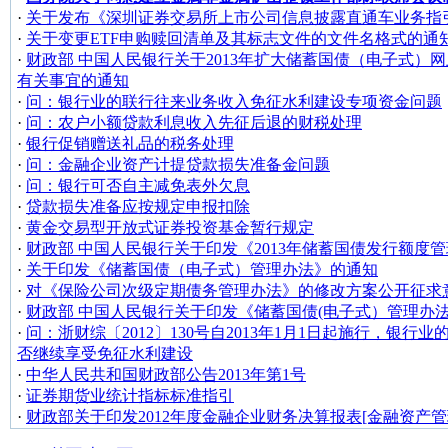
·
关于发布《深圳证券交易所上市公司信息披露直通车业务指
·
关于变更ETF申购赎回清单及其标志文件的文件名格式的通
·
财政部 中国人民银行关于2013年扩大储蓄国债（电子式）
有关事宜的通知
·
问：银行业的联行往来业务收入免征水利建设专项资金问题
·
问：农户小额贷款利息收入先征后退的财税处理
·
银行促销赠送礼品的税务处理
·
问：金融企业资产计提贷款损失准备金问题
·
问：银行可否自主减免表外欠息
·
贷款损失准备应按规定申报扣除
·
黄金交易型开放式证券投资基金暂行规定
·
财政部 中国人民银行关于印发《2013年储蓄国债发行额度
·
关于印发《储蓄国债（电子式）管理办法》的通知
·
对《保险公司次级定期债务管理办法》的修改方案公开征求
·
财政部 中国人民银行关于印发《储蓄国债(电子式）管理办
·
问：浙财综〔2012〕130号自2013年1月1日起施行，银行
否继续享受免征水利建设
·
中华人民共和国财政部公告2013年第1号
·
证券期货业统计指标标准指引
·
财政部关于印发2012年度金融企业财务决算报表[金融资产管