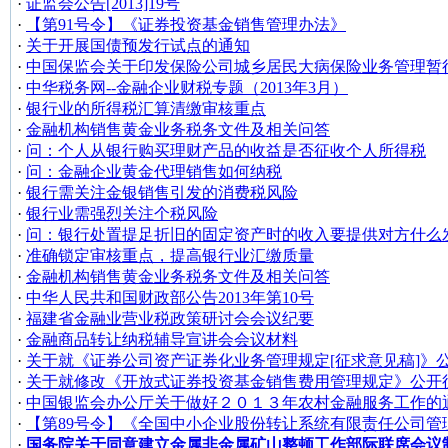
·
证监会公告[2013]19号
·
【第91号令】《证券投资基金销售管理办法》
·
关于开展国债预发行试点的通知
·
中国保监会关于印发保险公司城乡居民大病保险业务管理暂
·
中华税务网--金融企业财税专题（2013年3月）
·
银行业的所得税汇算清缴审核重点
·
金融机构销售黄金业务税务文件及相关问答
·
问：个人从银行购买理财产品的收益是否征收个人所得税
·
问：金融企业黄金代理销售如何纳税
·
银行需关注金银销售引发的消费税风险
·
银行业需强烈关注个税风险
·
问：银行处置提足折旧的固定资产时的收入要提供对方什么
·
准确锁定审核重点，提高银行业汇缴质量
·
金融机构销售黄金业务税务文件及相关问答
·
中华人民共和国财政部公告2013年第10号
·
福建省金融业营业税政策研讨会会议纪要
·
金融商品转让纳税辅导宣讲会会议材料
·
关于就《证券公司资产证券化业务管理规定[征求意见稿]》
·
关于就修改《开放式证券投资基金销售费用管理规定》公开
·
中国银监会办公厅关于做好２０１３年农村金融服务工作的
·
【第89号令】《全国中小企业股份转让系统有限责任公司管
·
国务院关于同意建立金属非金属矿山整顿工作部际联席会议